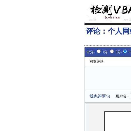
评论：
个人网
评分:
1分
2分
网友评论
我也评两句
用户名：