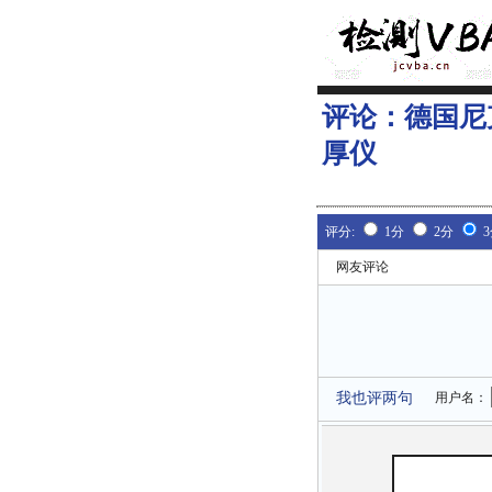
评论：
德国尼
厚仪
评分:
1分
2分
网友评论
我也评两句
用户名：