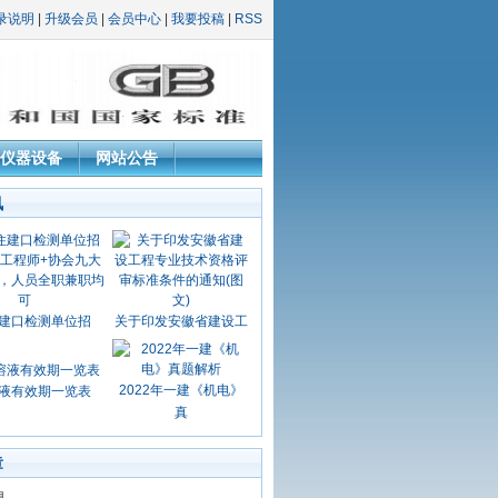
录说明
|
升级会员
|
会员中心
|
我要投稿
|
RSS
仪器设备
网站公告
讯
建口检测单位招
关于印发安徽省建设工
2022年一建《机电》
液有效期一览表
真
章
息